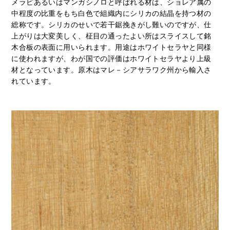
メラピあるいはマンガシノロと呼ばれる材は、ショレア属の
中程度の比重をもち白色で組織内にシリカの結晶を持つ材の
総称です。シリカのせいで若干鋸挽きがし難いのですが、仕
上がりは大変美しく、柾目の通ったよい所はスライスして銘
木合板の表面に用いられます。用途はホワイトセラヤと同様
に使われますが、わが国での評価はホワイトセラヤより上級
材となっています。原木はマレ－シアサラワク州から輸入さ
れています。