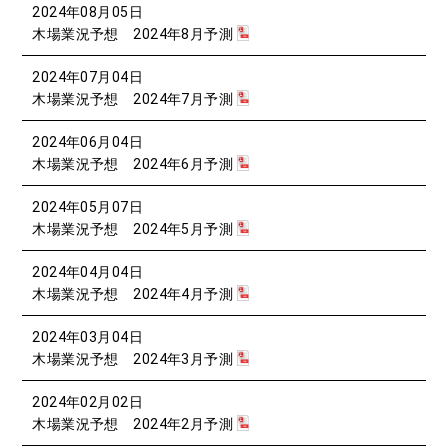
2024年08月05日
木場業況予想 2024年8月予測
2024年07月04日
木場業況予想 2024年7月予測
2024年06月04日
木場業況予想 2024年6月予測
2024年05月07日
木場業況予想 2024年5月予測
2024年04月04日
木場業況予想 2024年4月予測
2024年03月04日
木場業況予想 2024年3月予測
2024年02月02日
木場業況予想 2024年2月予測