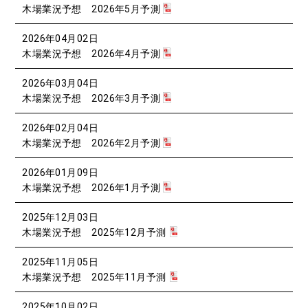
木場業況予想 2026年5月予測
2026年04月02日
木場業況予想 2026年4月予測
2026年03月04日
木場業況予想 2026年3月予測
2026年02月04日
木場業況予想 2026年2月予測
2026年01月09日
木場業況予想 2026年1月予測
2025年12月03日
木場業況予想 2025年12月予測
2025年11月05日
木場業況予想 2025年11月予測
2025年10月02日