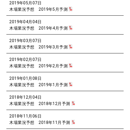
2019年05月07日
木場業況予想 2019年5月予測
2019年04月04日
木場業況予想 2019年4月予測
2019年03月07日
木場業況予想 2019年3月予測
2019年02月07日
木場業況予想 2019年2月予測
2019年01月08日
木場業況予想 2019年1月予測
2018年12月04日
木場業況予想 2018年12月予測
2018年11月06日
木場業況予想 2018年11月予測