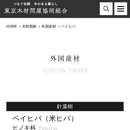
HOME
木材図鑑
外国産材
ベイヒバ
針葉樹
ベイヒバ（米ヒバ）
ヒノキ科
Pinaceae