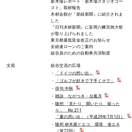
新木場レポート「新木場スタジオコー
スト」取材報告
木材会館が『産経新聞』に紹介されま
した
『日刊木材新聞』に富岡八幡宮例大祭
が取り上げられました
東京都最低賃金改正のお知らせ
全経連ローンのご案内
組合員のための自動車共済制度
文苑
組合交流の広場
「ドイツの想い出」
「ゴルフが好きで下手くそで」
俳句 中秋
雑詠 ながつき・台風月
随想 「見たり、聞いたり、探った
り」 No.211
「夏の思い出」（平成29年7月1日）
随想 材木屋とエコ 環境 省エネ
（第72回）