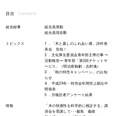
Contents
目次
組合録事
組合員異動
組合員現在数
トピックス
1 ．「木と暮しのふれあい展」詩吟発
表会 告知！
2 ．文化厚生委員会青年部主導行事 〜
活動報告〜 青年部「第2回チケットサ
ービス」（明治座観劇・志村魂）
3 ．「秋の特売キャンペーン」のお知
らせ
4 ．平成29年・特売会年間売上順位中
間発表
5 ．月報読者アンケート結果
情報
「木の快適性を科学的に検証する」講
演会を受講して･･･飯島 義雄