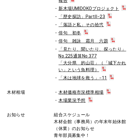
報告
新木場UMIDOKOプロジェクト
「歴史探訪」PartⅡ−23
「落語と私」その拾弐
俳句 初冬
俳句 雑詠 霜月 六題
「見たり、聞いたり、探ったり」
No.225通算No.377
「大分県 的山荘」（「城下かれ
い」という魚料理）
「木は地球を救う」−11
木材相場
木材価格市況標準相場
木場業況予想
お知らせ
組合スケジュール
木材会館（事務局）の年末年始休館
（休業）のお知らせ
青年部員募集中！