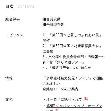
Contents
目次
組合録事
組合員異動
組合員現在数
トピックス
1．「第38回木と暮しのふれあい展」
開催
2．「第53回全国木材産業振興大会」
に参加
3．文化厚生委員会青年部 ~活動報告~
青年部「釣り体験ツアー」
4．「最終特売会」のお知らせ
情報
「多摩産材魅力発見！フェア」が開催
されました
全経連ローンのご案内
文苑
オーロラに魅せられて
第9回ジャパン・クッブ・オープン