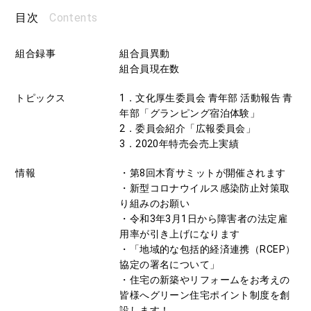
Contents
目次
組合録事
組合員異動
組合員現在数
トピックス
1．文化厚生委員会 青年部 活動報告 青
年部「グランピング宿泊体験」
2．委員会紹介「広報委員会」
3．2020年特売会売上実績
情報
・第8回木育サミットが開催されます
・新型コロナウイルス感染防止対策取
り組みのお願い
・令和3年3月1日から障害者の法定雇
用率が引き上げになります
・「地域的な包括的経済連携（RCEP）
協定の署名について」
・住宅の新築やリフォームをお考えの
皆様へグリーン住宅ポイント制度を創
設します！