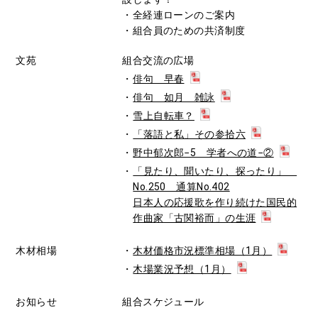
・全経連ローンのご案内
・組合員のための共済制度
文苑
組合交流の広場
俳句 早春
俳句 如月 雑詠
雪上自転車？
「落語と私」その参拾六
野中郁次郎−5 学者への道−②
「見たり、聞いたり、探ったり」
No.250 通算No.402
日本人の応援歌を作り続けた国民的
作曲家「古関裕而」の生涯
木材相場
木材価格市況標準相場（1月）
木場業況予想（1月）
お知らせ
組合スケジュール