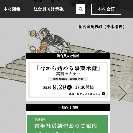
木材図鑑
組合員向け情報
木材会館
新宮産角桟取（中木場裏）
組合員向け情報
一般向け情報