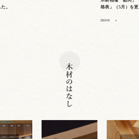
木材相場「動向」
した。
格表」（5月）を
more