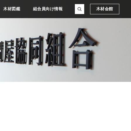
木材図鑑
組合員向け情報
木材会館